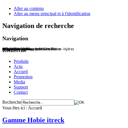
Aller au contenu
Aller au menu principal et à l'identification
Navigation de recherche
Navigation
Hobie Shop Hyères - Port Saint Pierre - Hyères
Offre Promo Passport 10.5
Patrice Gotti, Ambassadeur Hobie
HC16 en action
L'équipe hobie Shop
Accessoires Hobie
Mirage Eclipse
Trophée Hobie Shop première édition
Recherche
Produits
Actu
Accueil
Promotion
Media
Support
Contact
Recherche
Vous êtes ici :
Accueil
Gamme Hobie itreck